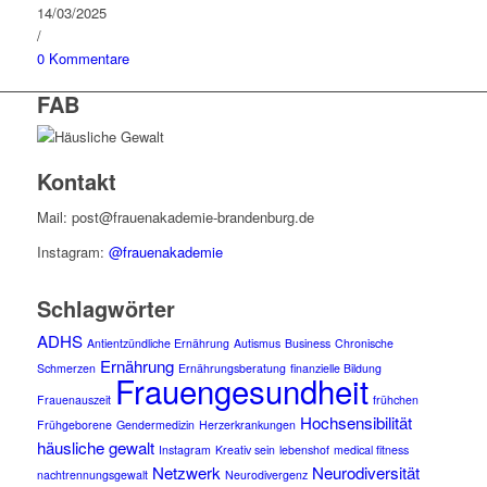
14/03/2025
/
0 Kommentare
FAB
Kontakt
Mail: post@frauenakademie-brandenburg.de
Instagram:
@frauenakademie
Schlagwörter
ADHS
Antientzündliche Ernährung
Autismus
Business
Chronische
Ernährung
Schmerzen
Ernährungsberatung
finanzielle Bildung
Frauengesundheit
Frauenauszeit
frühchen
Hochsensibilität
Frühgeborene
Gendermedizin
Herzerkrankungen
häusliche gewalt
Instagram
Kreativ sein
lebenshof
medical fitness
Netzwerk
Neurodiversität
nachtrennungsgewalt
Neurodivergenz