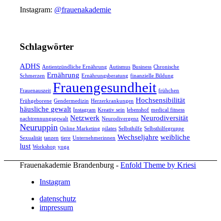
Instagram:
@frauenakademie
Schlagwörter
ADHS
Antientzündliche Ernährung
Autismus
Business
Chronische
Ernährung
Schmerzen
Ernährungsberatung
finanzielle Bildung
Frauengesundheit
Frauenauszeit
frühchen
Hochsensibilität
Frühgeborene
Gendermedizin
Herzerkrankungen
häusliche gewalt
Instagram
Kreativ sein
lebenshof
medical fitness
Netzwerk
Neurodiversität
nachtrennungsgewalt
Neurodivergenz
Neuruppin
Online Marketing
pilates
Selbsthilfe
Selbsthilfegruppe
Wechseljahre
weibliche
Sexualität
tanzen
tiere
Unternehmerinnen
lust
Workshop
yoga
Frauenakademie Brandenburg -
Enfold Theme by Kriesi
Instagram
datenschutz
impressum