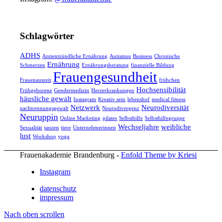
Schlagwörter
ADHS
Antientzündliche Ernährung
Autismus
Business
Chronische
Ernährung
Schmerzen
Ernährungsberatung
finanzielle Bildung
Frauengesundheit
Frauenauszeit
frühchen
Hochsensibilität
Frühgeborene
Gendermedizin
Herzerkrankungen
häusliche gewalt
Instagram
Kreativ sein
lebenshof
medical fitness
Netzwerk
Neurodiversität
nachtrennungsgewalt
Neurodivergenz
Neuruppin
Online Marketing
pilates
Selbsthilfe
Selbsthilfegruppe
Wechseljahre
weibliche
Sexualität
tanzen
tiere
Unternehmerinnen
lust
Workshop
yoga
Frauenakademie Brandenburg -
Enfold Theme by Kriesi
Instagram
datenschutz
impressum
Nach oben scrollen