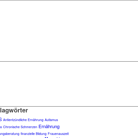
lagwörter
S
Antientzündliche Ernährung
Autismus
Ernährung
ss
Chronische Schmerzen
ungsberatung
finanzielle Bildung
Frauenauszeit