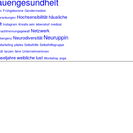
auengesundheit
en
Frühgeborene
Gendermedizin
Hochsensibilität
häusliche
krankungen
t
Instagram
Kreativ sein
lebenshof
medical
Netzwerk
nachtrennungsgewalt
Neuruppin
Neurodiversität
ivergenz
Marketing
pilates
Selbsthilfe
Selbsthilfegruppe
tät
tanzen
tiere
Unternehmerinnen
seljahre
weibliche lust
Workshop
yoga