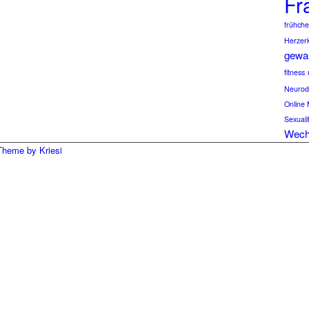
Fr
frühch
Herzer
gewal
fitness
Neurod
Online 
Sexuali
Wech
Theme by Kriesi