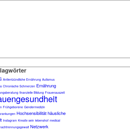
lagwörter
S
Antientzündliche Ernährung
Autismus
Ernährung
ss
Chronische Schmerzen
ungsberatung
finanzielle Bildung
Frauenauszeit
auengesundheit
en
Frühgeborene
Gendermedizin
Hochsensibilität
häusliche
krankungen
t
Instagram
Kreativ sein
lebenshof
medical
Netzwerk
nachtrennungsgewalt