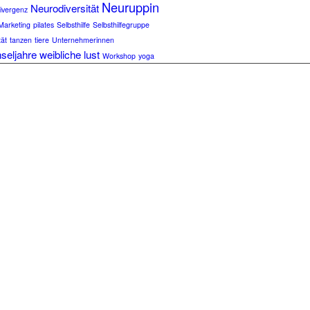
Neuruppin
Neurodiversität
ivergenz
Marketing
pilates
Selbsthilfe
Selbsthilfegruppe
tät
tanzen
tiere
Unternehmerinnen
seljahre
weibliche lust
Workshop
yoga