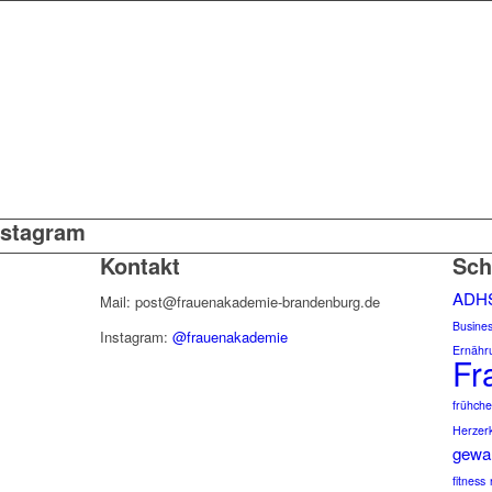
nstagram
Kontakt
Sch
ADH
Mail: post@frauenakademie-brandenburg.de
Busine
Instagram:
@frauenakademie
Ernähr
Fr
frühch
Herzer
gewal
fitness