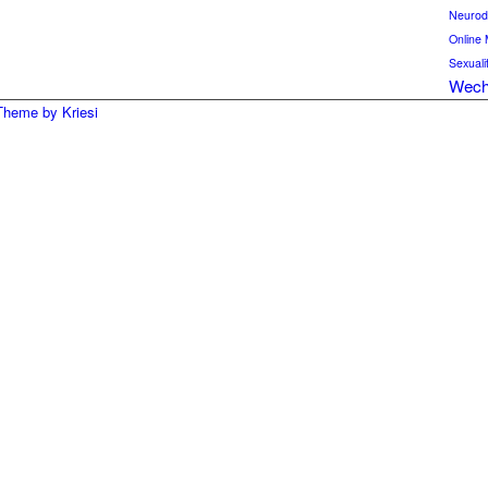
Neurod
Online 
Sexuali
Wech
Theme by Kriesi