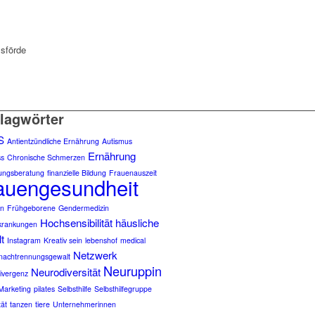
lsförde
lagwörter
S
Antientzündliche Ernährung
Autismus
Ernährung
ss
Chronische Schmerzen
ungsberatung
finanzielle Bildung
Frauenauszeit
auengesundheit
en
Frühgeborene
Gendermedizin
Hochsensibilität
häusliche
krankungen
t
Instagram
Kreativ sein
lebenshof
medical
Netzwerk
nachtrennungsgewalt
Neuruppin
Neurodiversität
ivergenz
Marketing
pilates
Selbsthilfe
Selbsthilfegruppe
tät
tanzen
tiere
Unternehmerinnen