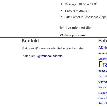
Montags, 18.00 – 19.30
55,00 € monatlich
Ort: Hofnatur Lebenshof Zippe
Ich freu mich auf dich!
Workshop buchen
Kontakt
Sch
ADH
Mail: post@frauenakademie-brandenburg.de
Busine
Instagram:
@frauenakademie
Ernähr
Fr
frühch
Herzer
gewal
fitness
Neurod
Online 
Sexuali