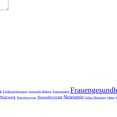
Frauengesundh
g
Ernährungsberatung
finanzielle Bildung
Frauenauszeit
Neuruppin
Netzwerk
Neurodiversität
Neurodivergenz
Online Marketing
pilates
S