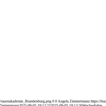
2/Frauenakademie_Brandenburg.png
0
0
Angela Zimmermann
https://f
 Zimmermann
2025-09-05 19:12:23
2025-09-05 19:13:26
Wechseljahre