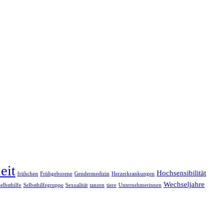
eit
Hochsensibilität
frühchen
Frühgeborene
Gendermedizin
Herzerkrankungen
Wechseljahre
elbsthilfe
Selbsthilfegruppe
Sexualität
tanzen
tiere
Unternehmerinnen