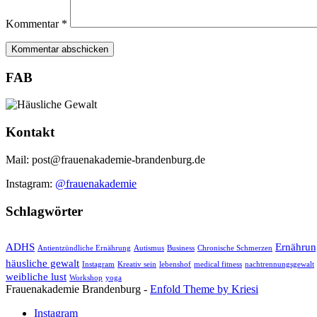
Kommentar
*
FAB
Kontakt
Mail: post@frauenakademie-brandenburg.de
Instagram:
@frauenakademie
Schlagwörter
ADHS
Ernährun
Antientzündliche Ernährung
Autismus
Business
Chronische Schmerzen
häusliche gewalt
Instagram
Kreativ sein
lebenshof
medical fitness
nachtrennungsgewalt
weibliche lust
Workshop
yoga
Frauenakademie Brandenburg -
Enfold Theme by Kriesi
Instagram