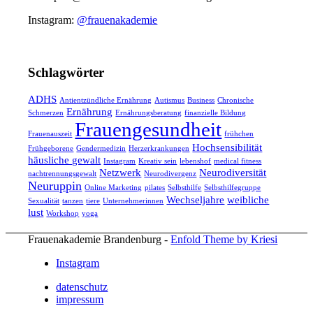
Instagram:
@frauenakademie
Schlagwörter
ADHS
Antientzündliche Ernährung
Autismus
Business
Chronische
Ernährung
Schmerzen
Ernährungsberatung
finanzielle Bildung
Frauengesundheit
Frauenauszeit
frühchen
Hochsensibilität
Frühgeborene
Gendermedizin
Herzerkrankungen
häusliche gewalt
Instagram
Kreativ sein
lebenshof
medical fitness
Netzwerk
Neurodiversität
nachtrennungsgewalt
Neurodivergenz
Neuruppin
Online Marketing
pilates
Selbsthilfe
Selbsthilfegruppe
Wechseljahre
weibliche
Sexualität
tanzen
tiere
Unternehmerinnen
lust
Workshop
yoga
Frauenakademie Brandenburg -
Enfold Theme by Kriesi
Instagram
datenschutz
impressum