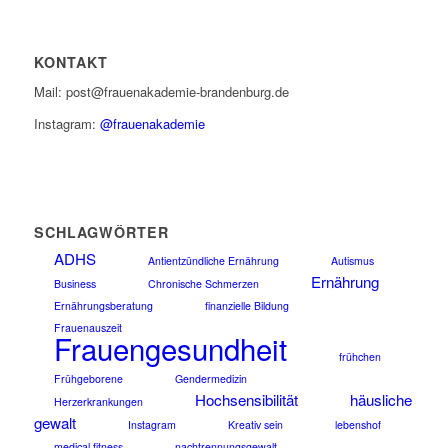
KONTAKT
Mail: post@frauenakademie-brandenburg.de
Instagram:
@frauenakademie
SCHLAGWÖRTER
ADHS
Antientzündliche Ernährung
Autismus
Ernährung
Business
Chronische Schmerzen
Ernährungsberatung
finanzielle Bildung
Frauenauszeit
Frauengesundheit
frühchen
Frühgeborene
Gendermedizin
Hochsensibilität
häusliche
Herzerkrankungen
gewalt
Instagram
Kreativ sein
lebenshof
medical fitness
nachtrennungsgewalt