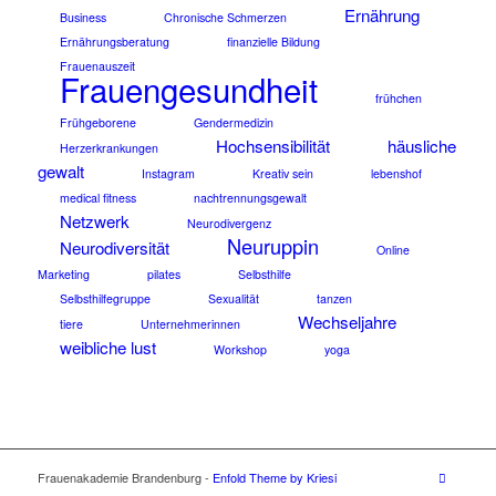
Ernährung
Business
Chronische Schmerzen
Ernährungsberatung
finanzielle Bildung
Frauenauszeit
Frauengesundheit
frühchen
Frühgeborene
Gendermedizin
Hochsensibilität
häusliche
Herzerkrankungen
gewalt
Instagram
Kreativ sein
lebenshof
medical fitness
nachtrennungsgewalt
Netzwerk
Neurodivergenz
Neuruppin
Neurodiversität
Online
Marketing
pilates
Selbsthilfe
Selbsthilfegruppe
Sexualität
tanzen
Wechseljahre
tiere
Unternehmerinnen
weibliche lust
Workshop
yoga
Frauenakademie Brandenburg -
Enfold Theme by Kriesi