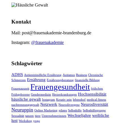
Kontakt
Mail: post@frauenakademie-brandenburg.de
Instagram:
@frauenakademie
Schlagwörter
ADHS
Antientzündliche Ernährung
Autismus
Business
Chronische
Ernährung
Schmerzen
Ernährungsberatung
finanzielle Bildung
Frauengesundheit
Frauenauszeit
frühchen
Hochsensibilität
Frühgeborene
Gendermedizin
Herzerkrankungen
häusliche gewalt
Instagram
Kreativ sein
lebenshof
medical fitness
Netzwerk
Neurodiversität
nachtrennungsgewalt
Neurodivergenz
Neuruppin
Online Marketing
pilates
Selbsthilfe
Selbsthilfegruppe
Wechseljahre
weibliche
Sexualität
tanzen
tiere
Unternehmerinnen
lust
Workshop
yoga