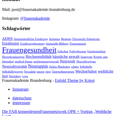
Mail: post@frauenakademie-brandenburg.de
Instagram:
@frauenakademie
Schlagwörter
ADHS
Antientzündliche Ernährung
Autismus
Business
Chronische Schmerzen
Ernährung
Ernährungsberatung
finanzielle Bildung
Frauenauszeit
Frauengesundheit
frühchen
Frühgeborene
Gendermedizin
Hochsensibilität
häusliche gewalt
Herzerkrankungen
Instagram
Kreativ sein
Netzwerk
lebenshof
medical fitness
nachtrennungsgewalt
Neurodivergenz
Neuruppin
Neurodiversität
Online Marketing
pilates
Selbsthilfe
Wechseljahre
weibliche
Selbsthilfegruppe
Sexualität
tanzen
tiere
Unternehmerinnen
lust
Workshop
yoga
Frauenakademie Brandenburg -
Enfold Theme by Kriesi
Instagram
datenschutz
impressum
Die FAB kennenlernen
Frauennetzwerk OPR + Vortrag „Weibliche